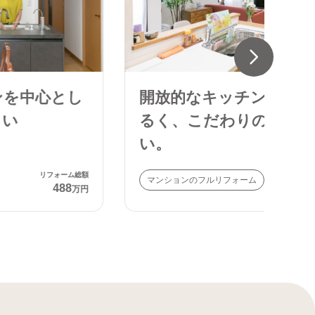
開放的なキッチンで気持ちも明
定
るく、こだわりのつまった住ま
い。
リフォーム総額
マンションのフルリフォーム
戸建
542
万円