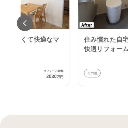
マ
住み慣れた自宅で暮らすための
快適リフォーム
ーム総額
リフォーム総額
その他
30
661
万円
万円