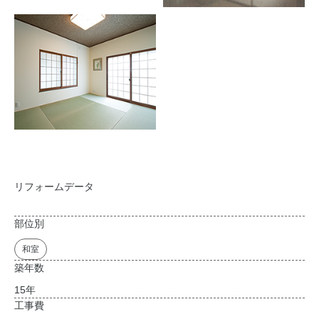
リフォームデータ
部位別
和室
築年数
15年
工事費